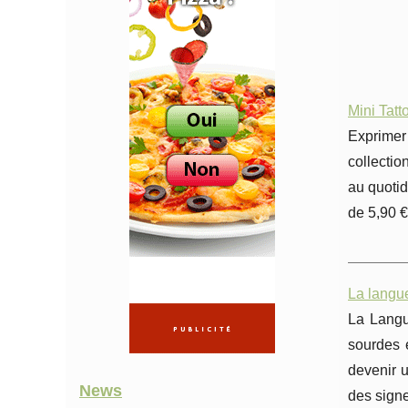
Mini Tatt
Exprimer
collectio
au quotid
de 5,90 € 
La langu
La Langu
sourdes 
devenir u
News
des signe