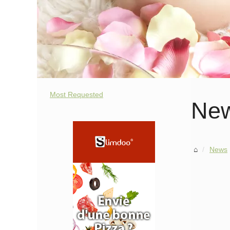
Most Requested
Ne
News