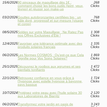
15/6/2026
90 pinceaux de maquillage dès 1€ :
268
comment choisir les bons outils (teint, yeux,
Clicks
lèvres) et réussir son make-up
03/2/2026
Gouttes autobronzantes certifiées bio : un
768
hâle doré, progressif et sur-mesure (visage
Clicks
et corps)
08/5/2025
Soldes sur votre Maquillage : Ne Ratez Pas
1 308
nos Offres Exclusives d'Été !
Clicks
12/4/2025
Favoriser une tolérance optimale avec des
1 335
produits solaires français
Clicks
06/2/2025
Les Normes COSMOS : Qu'est-ce que Cela
1 869
Signifie pour Vos Soins Solaires?
Clicks
25/1/2025
Découvrez le rooibos aux agrumes et ses
1 472
bienfaits tonifiants
Clicks
22/1/2025
Retrouvez confiance en vous grâce à
1 724
l’hypnose avec estelle hypnose à bayonne,
Clicks
pays basque
10/7/2024
Protégez votre peau avec l'huile solaire 30
2 120
aux Laboratoires de Biarritz
Clicks
06/2/2024
Transformez votre jardin en oasis de
3 243