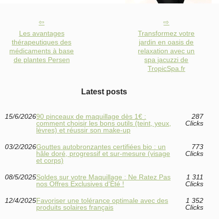
Les avantages
Transformez votre
thérapeutiques des
jardin en oasis de
médicaments à base
relaxation avec un
de plantes Persen
spa jacuzzi de
TropicSpa.fr
Latest posts
15/6/2026
90 pinceaux de maquillage dès 1€ :
287
comment choisir les bons outils (teint, yeux,
Clicks
lèvres) et réussir son make-up
03/2/2026
Gouttes autobronzantes certifiées bio : un
773
hâle doré, progressif et sur-mesure (visage
Clicks
et corps)
08/5/2025
Soldes sur votre Maquillage : Ne Ratez Pas
1 311
nos Offres Exclusives d'Été !
Clicks
12/4/2025
Favoriser une tolérance optimale avec des
1 352
produits solaires français
Clicks