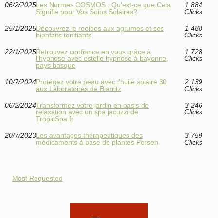
06/2/2025
Les Normes COSMOS : Qu'est-ce que Cela
1 884
Signifie pour Vos Soins Solaires?
Clicks
25/1/2025
Découvrez le rooibos aux agrumes et ses
1 488
bienfaits tonifiants
Clicks
22/1/2025
Retrouvez confiance en vous grâce à
1 728
l’hypnose avec estelle hypnose à bayonne,
Clicks
pays basque
10/7/2024
Protégez votre peau avec l'huile solaire 30
2 139
aux Laboratoires de Biarritz
Clicks
06/2/2024
Transformez votre jardin en oasis de
3 246
relaxation avec un spa jacuzzi de
Clicks
TropicSpa.fr
20/7/2023
Les avantages thérapeutiques des
3 759
médicaments à base de plantes Persen
Clicks
Most Requested